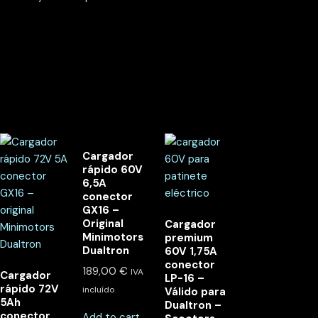
Cargador
rápido 60V
6,5A
conector
GX16 –
Original
Cargador
Minimotors
premium
Dualtron
60V 1,75A
conector
189,00
€
IVA
Cargador
LP-16 –
rápido 72V
incluído
Válido para
5Ah
Dualtron –
conector
Add to cart