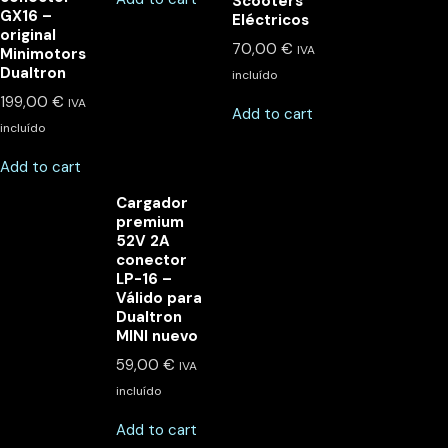
Scooters
GX16 –
Eléctricos
original
70,00
€
IVA
Minimotors
Dualtron
incluído
199,00
€
IVA
Add to cart
incluído
Add to cart
Cargador
premium
52V 2A
conector
LP-16 –
Válido para
Dualtron
MINI nuevo
59,00
€
IVA
incluído
Add to cart